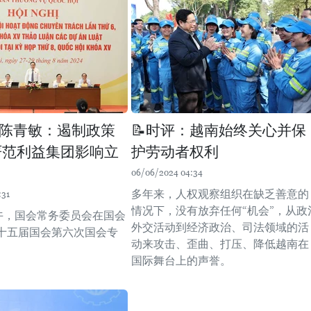
陈青敏：遏制政策
📝时评：越南始终关心并保
严范利益集团影响立
护劳动者权利
06/06/2024 04:34
多年来，人权观察组织在缺乏善意的
:31
情况下，没有放弃任何“机会”，从政
上午，国会常务委员会在国会
外交活动到经济政治、司法领域的活
十五届国会第六次国会专
动来攻击、歪曲、打压、降低越南在
。
国际舞台上的声誉。