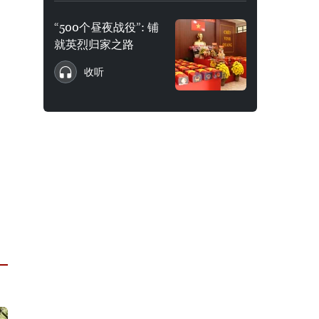
“500个昼夜战役”: 铺
就英烈归家之路
收听