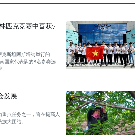
奥林匹克竞赛中喜获7
哈萨克斯坦阿斯塔纳举行的
越南国家代表队的8名参赛选
牌。
会发展
为重点任务之一，旨在提高人
民族大团结。