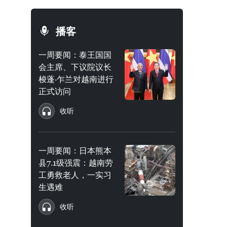
播客
一周要闻：泰王国国
会主席、下议院议长
梭蓬·乍兰对越南进行
正式访问
收听
一周要闻：日本熊本
县7.1级强震：越南劳
工勇救老人，一实习
生遇难
收听