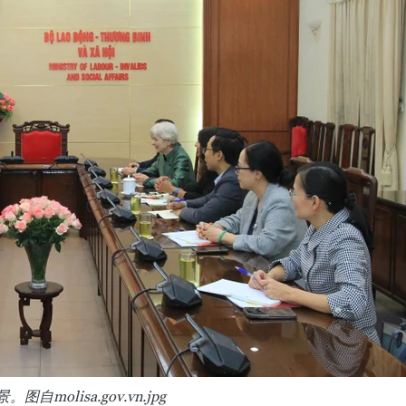
自molisa.gov.vn.jpg