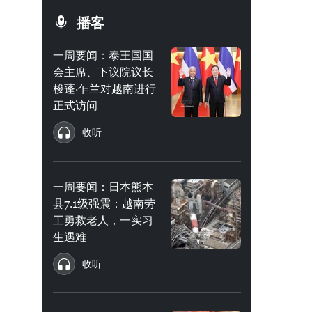
播客
一周要闻：泰王国国
会主席、下议院议长
梭蓬·乍兰对越南进行
正式访问
收听
一周要闻：日本熊本
县7.1级强震：越南劳
工勇救老人，一实习
生遇难
收听