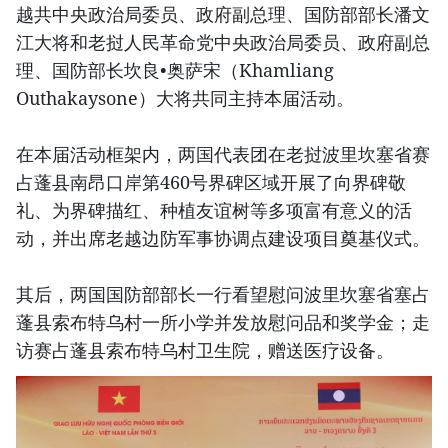
越共中央政治局委员、政府副总理、国防部部长潘文
江大将和老挝人民革命党中央政治局委员、政府副总
理、国防部长坎良•奥萨宋（Khamliang
Outhakaysone）大将共同主持本届活动。
在本届活动框架内，两国代表团在老挝波里坎塞省赛
占蓬县南昂口岸第460号界碑区域开展了向界碑敬
礼、为界碑描红、种植友谊树等多项富有意义的活
动，并出席老越边防军事协调点建设项目奠基仪式。
其后，两国国防部部长一行看望慰问波里坎塞省塞占
蓬县索布特乌村一所小学并发放慰问品和奖学金；走
访赛占蓬县索布特乌村卫生院，赠送医疗设备。