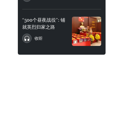
“500个昼夜战役”: 铺
就英烈归家之路
收听