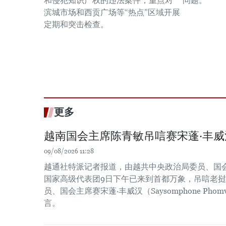
和侵犯知识产权的违法案件，重点对
问题。
滨城市场和西贡广场等“热点”区域开展
定期和突击检查。
更多
越南国会主席陈青敏吊唁赛宋蓬·丰威
09/08/2026 11:28
越通社特派记者报道，由越共中央政治局委员、国
国家高级代表团9日下午已来到首都万象，吊唁老
员、国会主席赛宋蓬·丰威汉（Saysomphone Pho
言。