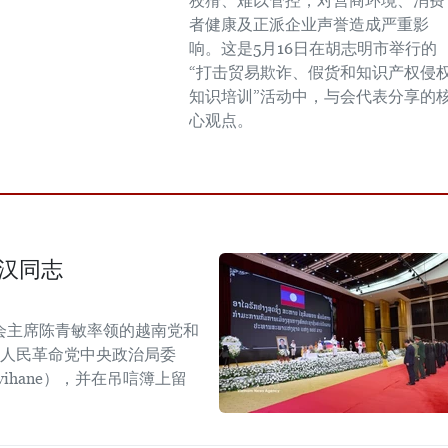
狡猾、难以管控，对营商环境、消费
者健康及正派企业声誉造成严重影
响。这是5月16日在胡志明市举行的
“打击贸易欺诈、假货和知识产权侵
知识培训”活动中，与会代表分享的
心观点。
汉同志
会主席陈青敏率领的越南党和
挝人民革命党中央政治局委
mvihane），并在吊唁簿上留