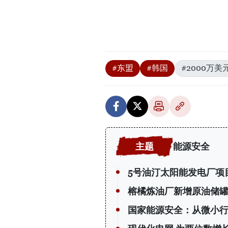
#东盟
#韩国
#2000万美
能源安全
5号油汀太阳能发电厂项
榕橘炼油厂新增原油储
国家能源安全：从微小