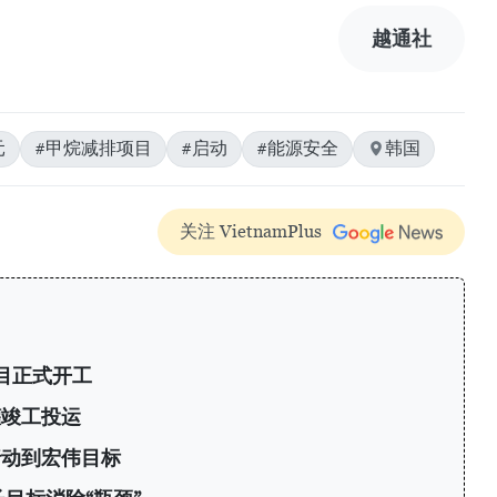
越通社
元
#甲烷减排项目
#启动
#能源安全
韩国
关注 VietnamPlus
目正式开工
罐竣工投运
行动到宏伟目标