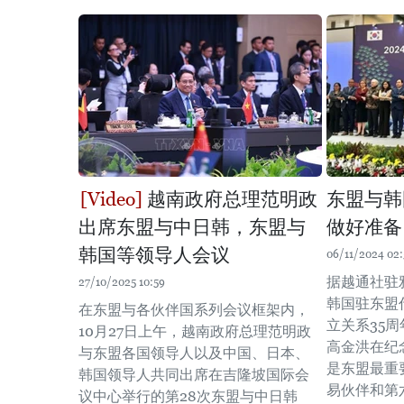
越南政府总理范明政
东盟与韩
出席东盟与中日韩，东盟与
做好准备
韩国等领导人会议
06/11/2024 02:
据越通社驻
27/10/2025 10:59
韩国驻东盟
在东盟与各伙伴国系列会议框架内，
立关系35
10月27日上午，越南政府总理范明政
高金洪在纪
与东盟各国领导人以及中国、日本、
是东盟最重
韩国领导人共同出席在吉隆坡国际会
易伙伴和第
议中心举行的第28次东盟与中日韩