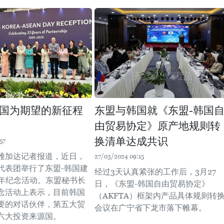
国为期望的新征程
东盟与韩国就《东盟-韩国
由贸易协定》原产地规则转
换清单达成共识
57
雅加达记者报道，近日，
27/03/2024 09:15
代表团举行了东盟-韩国建
经过3天认真紧张的工作后，3月27
周年纪念活动。东盟秘书长
日，《东盟-韩国自由贸易协定》
念活动上表示，目前韩国
（AKFTA）框架内产品具体规则转
要的对话伙伴，第五大贸
会议在广宁省下龙市落下帷幕。
六大投资来源国。