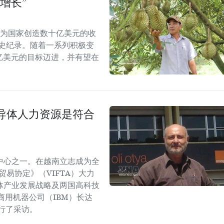
增长”
能为国家创造数十亿美元的收
历史纪录。随着一系列积极变
5亿美元的目标迈进，并有望在
导体人力资源是符合
中心之一。在越南立志成为全
易协定》（VIFTA）大力
体产业发展战略及两国高科技
商用机器公司（IBM）长达
进行了采访。