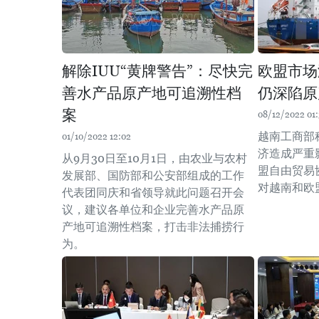
解除IUU“黄牌警告”：尽快完
欧盟市场
善水产品原产地可追溯性档
仍深陷原
案
08/12/2022 01:
越南工商部
01/10/2022 12:02
济造成严重
从9月30日至10月1日，由农业与农村
盟自由贸易
发展部、国防部和公安部组成的工作
对越南和欧
代表团同庆和省领导就此问题召开会
议，建议各单位和企业完善水产品原
产地可追溯性档案，打击非法捕捞行
为。