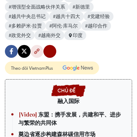
#增强型全面战略伙伴关系
#新德里
#越共中央总书记
#越共十四大
#党建经验
#多赖萨米·拉贾
#阿伦·库马尔
#越印合作
#政党外交
#越南外交
印度
Theo dõi VietnamPlus
融入国际
东盟：携手发展，共建和平、进步
与繁荣的共同体
奠边省逐步构建森林碳信用市场