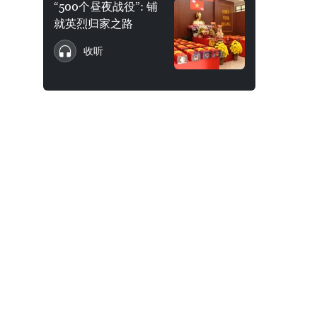
“500个昼夜战役”: 铺
就英烈归家之路
收听