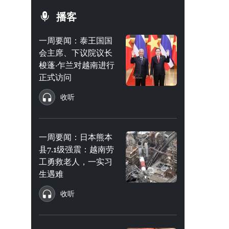
播客
一周要闻：泰王国国
会主席、下议院议长
梭蓬·乍兰对越南进行
正式访问
收听
一周要闻：日本熊本
县7.1级强震：越南劳
工勇救老人，一实习
生遇难
收听