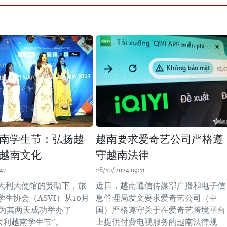
南学生节：弘扬越
越南要求爱奇艺公司严格遵
越南文化
守越南法律
47
28/10/2024 09:11
大利大使馆的赞助下，旅
近日，越南通信传媒部广播和电子信
生协会（ASVI）从10月
息管理局发文要求爱奇艺公司（中
日为其两天成功举办了
国）严格遵守关于在爱奇艺跨境平台
意大利越南学生节”。
上提供付费电视服务的越南法律规