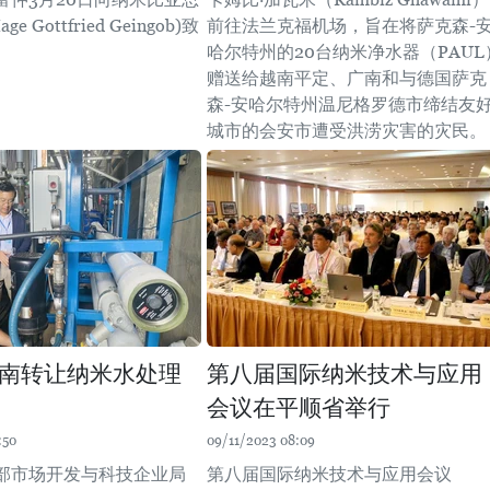
e Gottfried Geingob)致
前往法兰克福机场，旨在将萨克森-
哈尔特州的20台纳米净水器（PAUL
赠送给越南平定、广南和与德国萨克
森-安哈尔特州温尼格罗德市缔结友
城市的会安市遭受洪涝灾害的灾民。
南转让纳米水处理
第八届国际纳米技术与应用
会议在平顺省举行
:50
09/11/2023 08:09
部市场开发与科技企业局
第八届国际纳米技术与应用会议