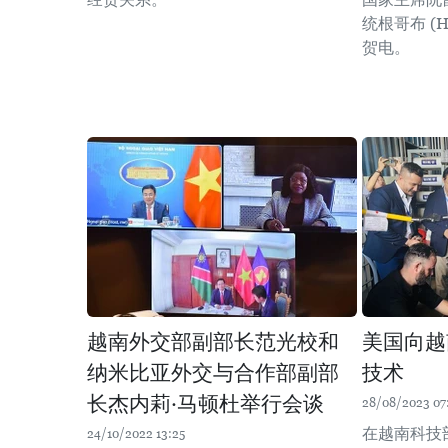
统根哥布 (Hag
贺电。
越南外交部副部长范光校和
美国向越
纳米比亚外交与合作部副部
技术
长杰内莉·马顿杜举行会谈
28/08/2023 07
在越南科技
24/10/2022 13:25