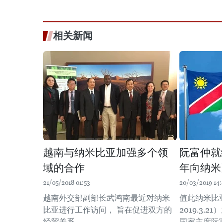
相关新闻
越南与纳米比亚加强多个领
阮富仲就
域的合作
年向纳米
21/05/2018 01:53
20/03/2019 14
越南外交部副部长武鸿南最近对纳米
值此纳米比亚国
比亚进行工作访问， 旨在促进双方的
2019.3
经贸关系。
国家主席阮