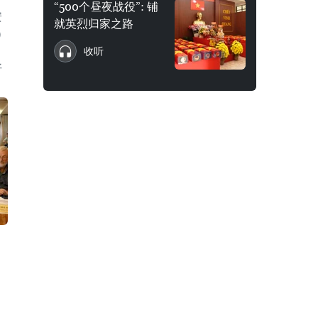
“500个昼夜战役”: 铺
安
就英烈归家之路
）
收听
好