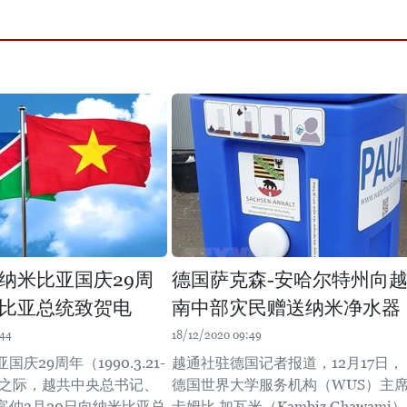
纳米比亚国庆29周
德国萨克森-安哈尔特州向
比亚总统致贺电
南中部灾民赠送纳米净水器
:44
18/12/2020 09:49
庆29周年（1990.3.21-
越通社驻德国记者报道，12月17日，
.21）之际，越共中央总书记、
德国世界大学服务机构（WUS）主
富仲3月20日向纳米比亚总
卡姆比·加瓦米（Kambiz Ghawami）