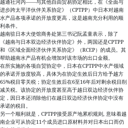
越通社河内——与其他自由贸易协定相比，在《全面与
进步跨太平洋伙伴关系协定》（CPTPP）中日本对越南
水产品各项承诺的开放度更高，这是越南充分利用的顺
利条件。
越南驻日本大使馆商务处第三书记阮孟童表示，除了
《越南与日本双边经济伙伴协定》外，两国还是CPTPP
和《区域全面经济伙伴关系协定》（RCEP）的成员。其
帮助越南水产品有机会增加对该市场的出口金额。
在所实施的各项自贸协定中，日本在CPTPP中水产领域
的承诺开放度较高，具体为在协定生效后日方给予越方
65%税目零关税；协定生效后在6至16年后对剩余税目削
减关税。该协定的开放度甚至高于越日双边经济伙伴协
定，因日本还消除他们在越日双边经济伙伴协定中没有
承诺的税目。
另一个顺利就是，CPTPP接受原产地累积规则, 意味着越
南企业可从协定11个成员进口原材料并对日本出口而仍