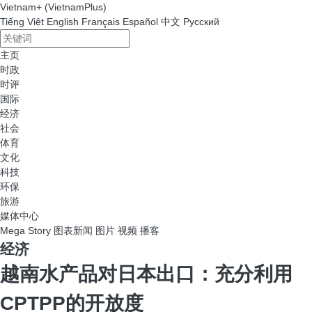
Vietnam+ (VietnamPlus)
Tiếng Việt
English
Français
Español
中文
Русский
主页
时政
时评
国际
经济
社会
体育
文化
科技
环保
旅游
媒体中心
Mega Story
图表新闻
图片
视频
播客
经济
越南水产品对日本出口：充分利用
CPTPP的开放度