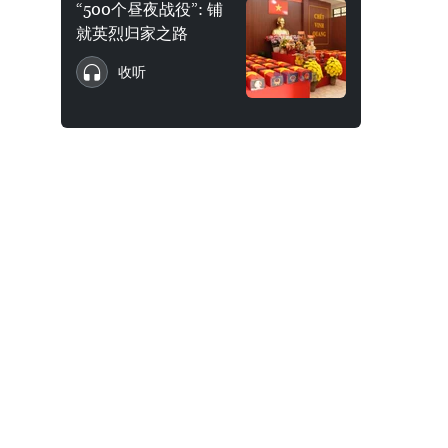
“500个昼夜战役”: 铺
就英烈归家之路
收听