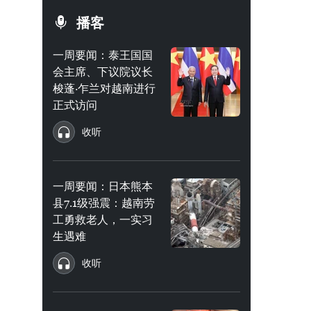
播客
一周要闻：泰王国国
会主席、下议院议长
梭蓬·乍兰对越南进行
正式访问
收听
一周要闻：日本熊本
县7.1级强震：越南劳
工勇救老人，一实习
生遇难
收听