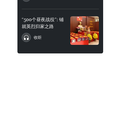
“500个昼夜战役”: 铺
就英烈归家之路
收听