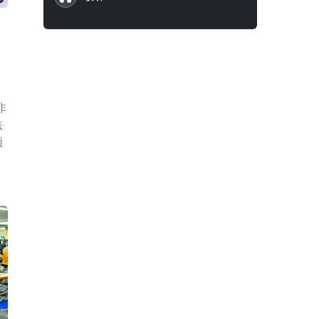
非
法
频