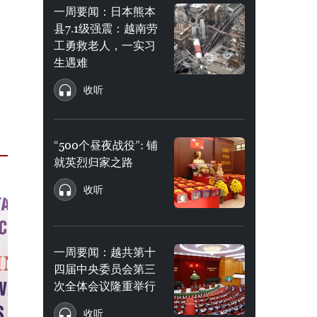
一周要闻：日本熊本
县7.1级强震：越南劳
工勇救老人，一实习
生遇难
收听
“500个昼夜战役”: 铺
就英烈归家之路
收听
一周要闻：越共第十
四届中央委员会第三
次全体会议隆重举行
收听