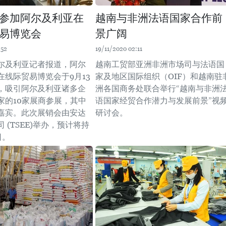
参加阿尔及利亚在
越南与非洲法语国家合作前
易博览会
景广阔
:52
19/11/2020 02:11
尔及利亚记者报道，阿尔
越南工贸部亚洲非洲市场司与法语国
在线际贸易博览会于9月13
家及地区国际组织（OIF）和越南驻
，吸引阿尔及利亚诸多企
洲各国商务处联合举行“越南与非洲
家的10家展商参展，其中
语国家经贸合作潜力与发展前景”视
嘉宾。此次展销会由安达
研讨会。
 (TSEE)举办，预计将持
日。