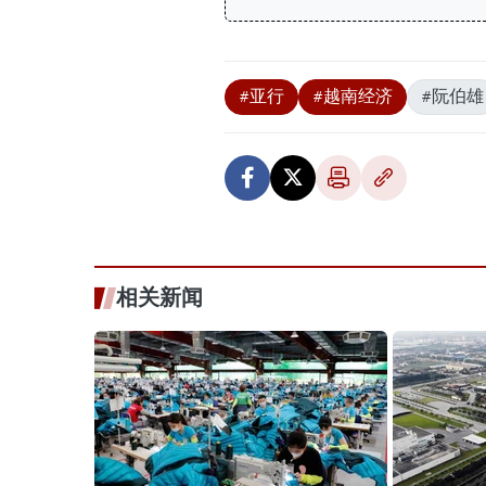
#亚行
#越南经济
#阮伯雄
相关新闻