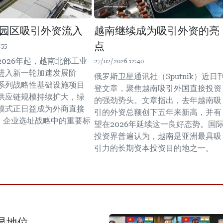
园区吸引外资流入
越南继续成为吸引外资的亮
点
:55
2026年起，越南北部工业
27/02/2026 12:40
进入新一轮加速发展阶
俄罗斯卫星通讯社（Sputnik）近日
系列战略性基础设施项目
登文章，聚焦越南吸引外国直接投资
供应链规模持续扩大，绿
的强劲势头。文章指出，去年越南吸
模式正日益成为外商直接
引的外资总额创下五年来新高，并有
I）企业选址战略中的重要标
望在2026年延续这一良好态势。国
投资界普遍认为，越南是亚洲最具吸
引力的长期资本投资目的地之一。
显地位