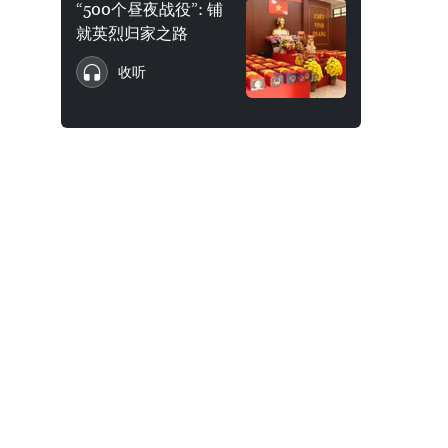
“500个昼夜战役”: 铺
就英烈归家之路
收听