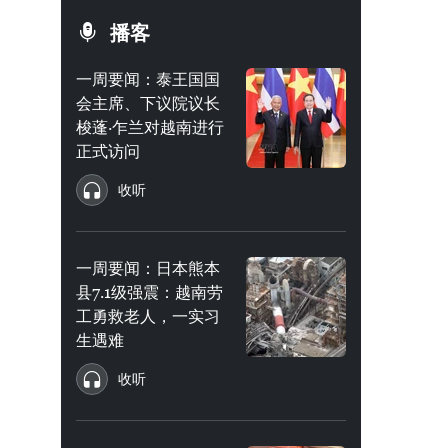
播客
一周要闻：泰王国国
会主席、下议院议长
梭蓬·乍兰对越南进行
正式访问
收听
一周要闻：日本熊本
县7.1级强震：越南劳
工勇救老人，一实习
生遇难
收听