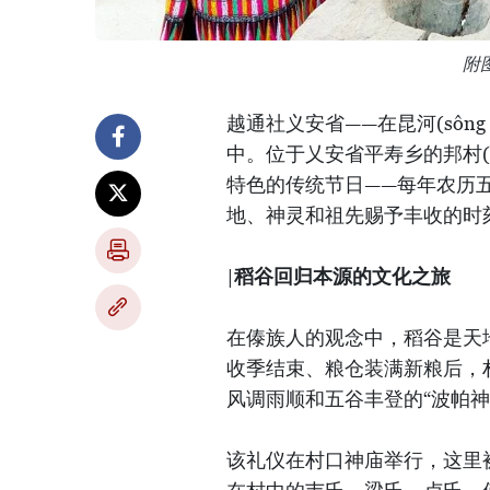
附
越通社义安省——在昆河(sôn
中。位于乂安省平寿乡的邦村(b
特色的传统节日——每年农历
地、神灵和祖先赐予丰收的时
|
稻谷回归本源的文化之旅
在傣族人的观念中，稻谷是天
收季结束、粮仓装满新粮后，
风调雨顺和五谷丰登的“波帕神
该礼仪在村口神庙举行，这里