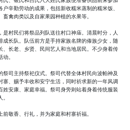
何氏、银氏和吕氏六大姓氏家族便准备供品前来参加
各户辛勤劳动的成果，包括新收糯米蒸制的糯米饭、
、畜禽肉类以及自家果园种植的水果等。
，是村民们将祭品列队送往村口神庙。清晨时分，人
排成长队。队伍前方是手持家族名牌的傣族少女，随
长、长老、乡贤、民间艺人和当地居民。不少身着传
活动。
的祭司主持祭祀仪式。祭司代替全体村民向波帕神及
村寨、赐予丰收和安宁生活，同时祈求新的一年风调
百姓安康、家庭幸福。祭司身旁则站着身着传统服装
人。
上前敬香、行礼，并为家庭和村寨祈福。