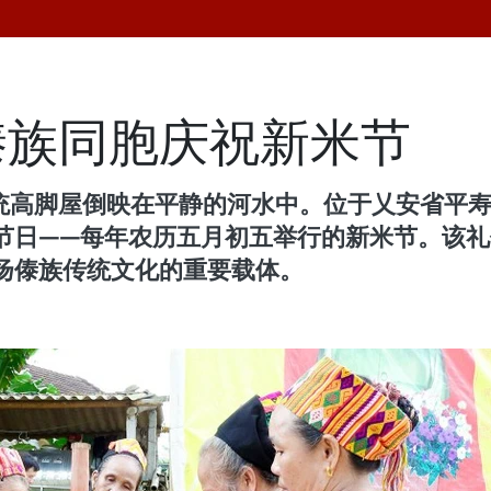
傣族同胞庆祝新米节
，传统高脚屋倒映在平静的河水中。位于乂安省平寿乡的
节日——每年农历五月初五举行的新米节。该
扬傣族传统文化的重要载体。