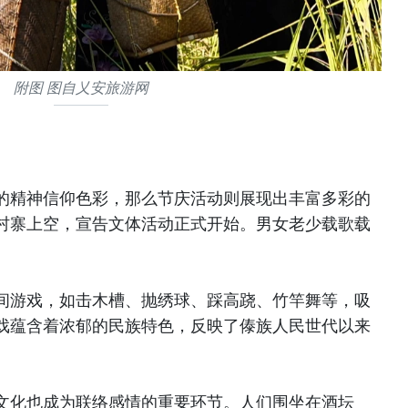
附图 图自乂安旅游网
的精神信仰色彩，那么节庆活动则展现出丰富多彩的
村寨上空，宣告文体活动正式开始。男女老少载歌载
间游戏，如击木槽、抛绣球、踩高跷、竹竿舞等，吸
戏蕴含着浓郁的民族特色，反映了傣族人民世代以来
文化也成为联络感情的重要环节。人们围坐在酒坛