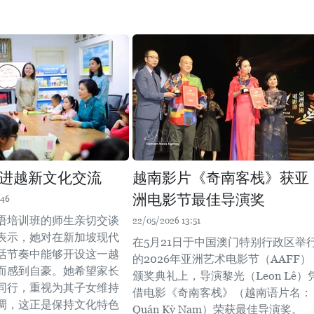
进越新文化交流
越南影片《奇南客栈》获亚
洲电影节最佳导演奖
:46
语培训班的师生亲切交谈
22/05/2026 13:51
表示，她对在新加坡现代
在5月21日于中国澳门特别行政区举
活节奏中能够开设这一越
的2026年亚洲艺术电影节（AAFF）
而感到自豪。她希望家长
颁奖典礼上，导演黎光（Leon Lê）
同行，重视为其子女维持
借电影《奇南客栈》（越南语片名：
调，这正是保持文化特色
Quán Kỳ Nam）荣获最佳导演奖。