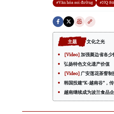
#Văn hóa soi đường
#NQ 8
文化之光
加强奠边省各少
弘扬特色文化遗产价值
广安莲花茶窨制
韩国投建“K-越南谷”，
越南继续成为波兰食品