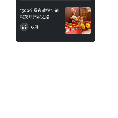
“500个昼夜战役”: 铺
就英烈归家之路
收听