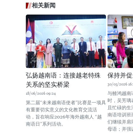
相关新闻
弘扬越南语：连接越老特殊
保持并促
关系的坚实桥梁
30/05/2026 16
与雒鸿越南
18/06/2026 09:24
时，吴芳璃
第二届“未来越南语使者”比赛是一项具
且忙碌的生
有重要切实意义的文化教育交流活
南语培训班
动，旨在响应2026年海外越南人 “越
们继续并肩
南语日”系列活动。
母语；并强