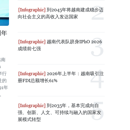
到2045年将越南建成稳步迈
向社会主义的高收入发达国家
周年
越南代表队跻身IPhO 2026
成绩前七强
越南
s
2026年上半年：越南吸引注
举行
册FDI总额增长61%
社的
91年
典。
到2035年，基本完成向自
强、创新、人文、可持续与融入的国家发
展模式转型