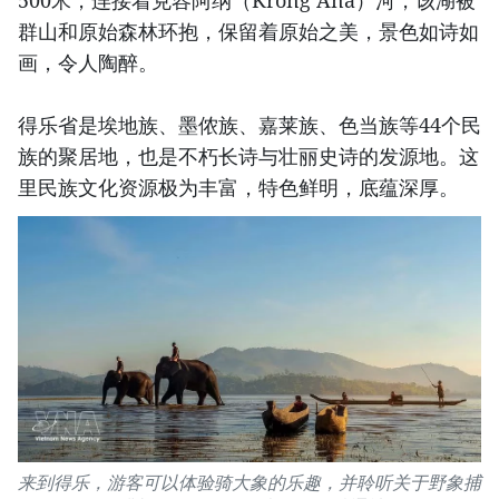
500米，连接着克容阿纳（Krông Ana）河，该湖被
群山和原始森林环抱，保留着原始之美，景色如诗如
画，令人陶醉。
得乐省是埃地族、墨侬族、嘉莱族、色当族等44个民
族的聚居地，也是不朽长诗与壮丽史诗的发源地。这
里民族文化资源极为丰富，特色鲜明，底蕴深厚。
来到得乐，游客可以体验骑大象的乐趣，并聆听关于野象捕