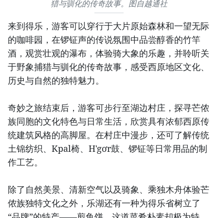
猎与驯化的传奇故事。图自越通社
来到得乐，游客可以穿行于大片原始森林和一望无际
的咖啡园，在锣钲声的传说氛围中品尝醇香的竹竿
酒，观赏壮观的瀑布，体验骑大象的乐趣，并聆听关
于野象捕猎与驯化的传奇故事，感受西原地区文化、
历史与自然的独特魅力。
奇妙之旅结束后，游客可步行至湖边村庄，探寻芒侬
族同胞的文化特色与日常生活，欣赏具有浓郁西原传
统建筑风格的高脚屋。在村庄中漫步，还可了解传统
土锦纺织、Kpal椅、H'gơr鼓、锣钲等日常用品的制
作工艺。
除了自然美景、清新空气以及骑象、乘独木舟体验芒
侬族独特文化之外，乐湖还有一种为得乐省树立了
“品牌”的特产——剪鱼饼。这道菜肴朴素却极为特