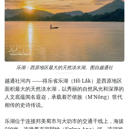
乐湖：西原地区最大的天然淡水湖。图自越通社
越通社河内 ——得乐省乐湖（Hồ Lắk）是西原地区
面积最大的天然淡水湖，以秀丽的自然风光和深厚的
人文底蕴闻名遐迩，承载着芒侬族（M'Nông）世代
相传的史诗传说。
乐湖位于连接邦美蜀市与大叻市的交通干线上，海拔