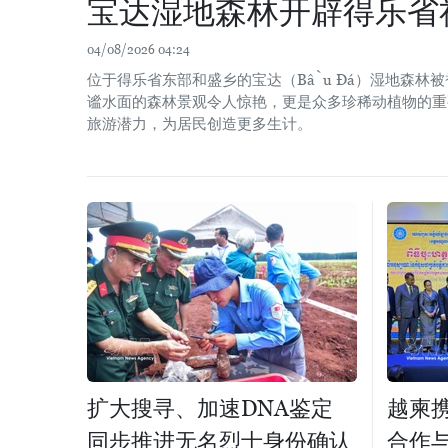
宝达湿地森林开辟得乐省
04/08/2026 04:24
位于得乐省东部和盛乡的宝达（Bầu Đá）湿地森林
谧水面的森林景观令人惊艳，更是众多珍稀动植物的重
旅游潜力，为居民创造更多生计。
扩大搜寻、加速DNA鉴定
越柬
同步推进无名烈士身份确认
合作