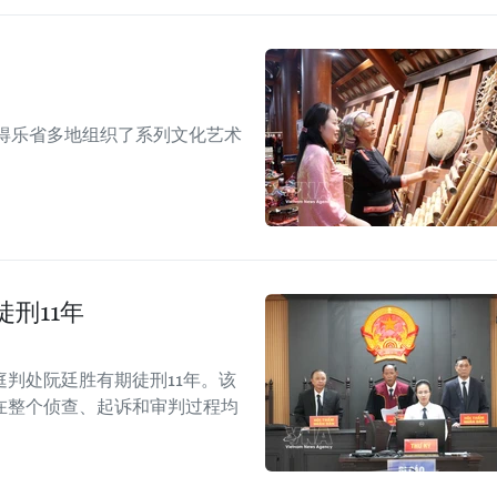
间，得乐省多地组织了系列文化艺术
。
刑11年
判处阮廷胜有期徒刑11年。该
在整个侦查、起诉和审判过程均