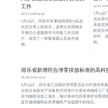
工作
15/07/2026
7月15
16/07/2026 14:59
员会举行
7月16日，同奈市军事指挥部K72队队
录落实情
长武文寿上校表示，该单位在明德乡
阶段合
开展烈士遗骸搜寻与归集工作过程
和平、
中，发现了一座集体墓以及多件遗
线。
物。
得乐省新增符合净零排放标准的高科
26/06/2026 20:21
6月25日，得乐省工业园区管理委员会与中原传奇集团（Tru
在得乐省新安产业集群共同举行中原传奇咖啡工厂
目为咖啡深加工项目，预计将依托邦美蜀罗布斯塔
提升越南咖啡在世界咖啡产业版图中的地位。