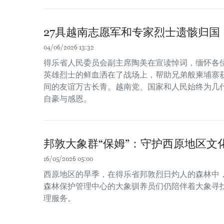
27具越南志愿军和专家烈士遗骸归国
04/06/2026 13:32
得乐省人民委员会副主席陶美在宣读悼词，缅怀各
英雄烈士的鲜血洒在了战场上，帮助兄弟般柬埔寨
间的友谊万古长青。越南党、国家和人民始终为几
自豪与感恩。
邦敦大象群“保姆”：守护西原地区文
16/05/2026 05:00
西原地区的旱季，在得乐省邦敦烈日灼人的森林中
森林保护管理中心的大象驯养员们仍陪伴着大象寻
理服务。