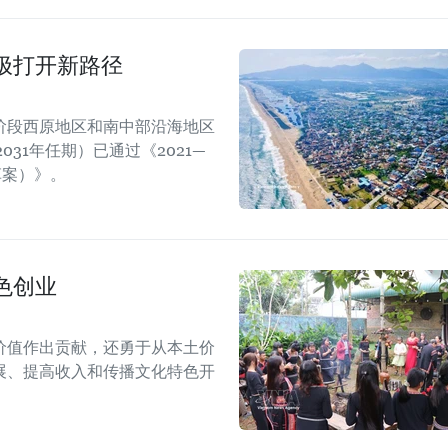
极打开新路径
阶段西原地区和南中部沿海地区
31年任期）已通过《2021—
案）》。 ​
色创业
价值作出贡献，还勇于从本土价
展、提高收入和传播文化特色开