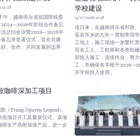
学校建设
 12:28
日下午，越南得乐省祖国阵线委
11/07/2026 10:18
2024—2026年阶段合作备忘
连日来，在越南得乐省邦敦、
况总结会议暨2026—2028年
亚若等乡的九年一贯制寄宿学
作备忘录签署仪式，旨在共建
工地上，施工现场一派繁忙景
友好、合作、共同发展的边界
百名工人、工程师和各类机械
部投入施工，连续作业，努力
工，并确保各学校于2026—2
开学前投入使用。
技咖啡深加工项目
ng Nguyên Legend）
系统项目开工及奠基仪式。该项
咖啡生产高附加值产品，进一步