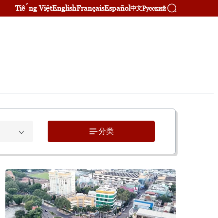
Tiếng Việt
English
Français
Español
Русский
中文
分类