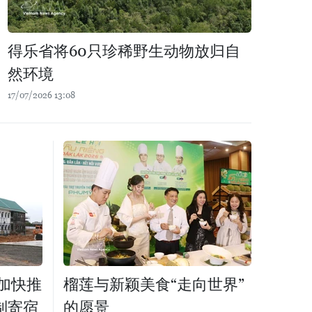
得乐省将60只珍稀野生动物放归自
然环境
17/07/2026 13:08
加快推
榴莲与新颖美食“走向世界”
制寄宿
的愿景