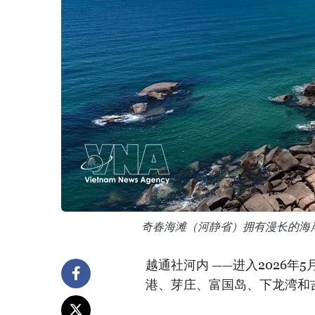
奇春海滩（河静省）拥有漫长的海
越通社河内 ——进入2026
港、芽庄、富国岛、下龙湾和