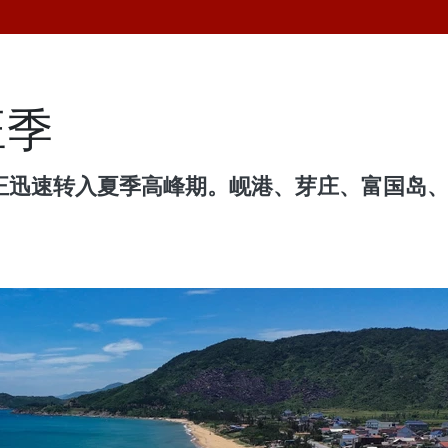
旺季
场正迅速转入夏季高峰期。岘港、芽庄、富国岛