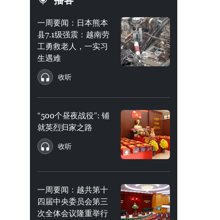
播客
一周要闻：日本熊本
县7.1级强震：越南劳
工勇救老人，一实习
生遇难
收听
“500个昼夜战役”: 铺
就英烈归家之路
收听
一周要闻：越共第十
四届中央委员会第三
次全体会议隆重举行