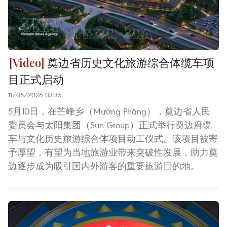
奠边省历史文化旅游综合体缆车项
目正式启动
11/05/2026 03:35
5月10日，在芒峰乡（Mường Phăng），奠边省人民
委员会与太阳集团（Sun Group）正式举行奠边府缆
车与文化历史旅游综合体项目动工仪式。该项目被寄
予厚望，有望为当地旅游业带来突破性发展，助力奠
边逐步成为吸引国内外游客的重要旅游目的地。