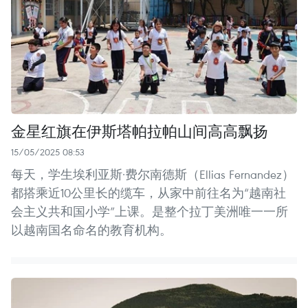
金星红旗在伊斯塔帕拉帕山间高高飘扬
15/05/2025 08:53
每天，学生埃利亚斯·费尔南德斯（Ellias Fernandez）
都搭乘近10公里长的缆车，从家中前往名为“越南社
会主义共和国小学”上课。是整个拉丁美洲唯一一所
以越南国名命名的教育机构。