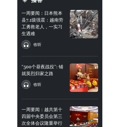
播客
一周要闻：日本熊本
县7.1级强震：越南劳
工勇救老人，一实习
生遇难
收听
“500个昼夜战役”: 铺
就英烈归家之路
收听
一周要闻：越共第十
四届中央委员会第三
次全体会议隆重举行