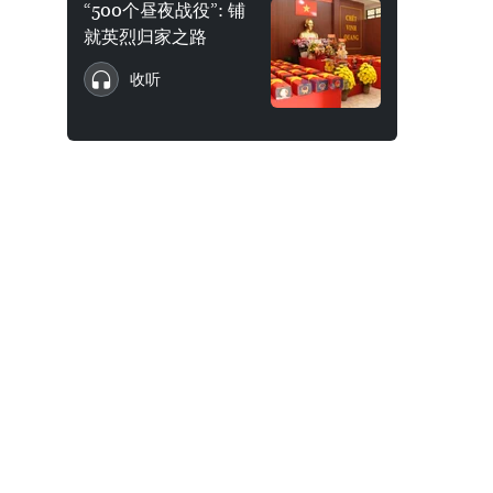
“500个昼夜战役”: 铺
就英烈归家之路
收听