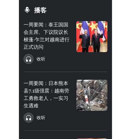
播客
一周要闻：泰王国国
会主席、下议院议长
梭蓬·乍兰对越南进行
正式访问
收听
一周要闻：日本熊本
县7.1级强震：越南劳
工勇救老人，一实习
生遇难
收听