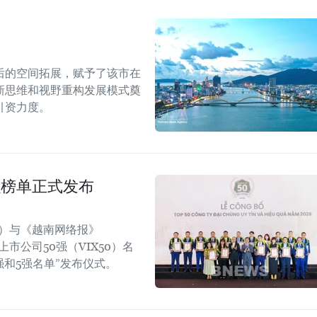
后的空间拓展，赋予了该市在
新思维和视野重构发展模式奠
引资力度。
强榜单正式发布
rt）与《越南网络报》
效上市公司50强（VIX50）名
强和5强名单”发布仪式。