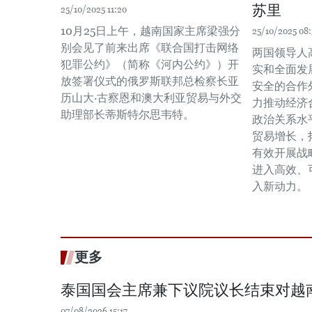
苏里
25/10/2025 11:20
10月25日上午，越南国家主席梁强分
25/10/2025 08:
别会见了前来出席《联合国打击网络
两国领导人
犯罪公约》（简称《河内公约》）开
实和全面发
放签署仪式的俄罗斯联邦总检察长亚
安全的合作
历山大·古察恩和澳大利亚贸易与外交
力推动经济
助理部长蒂斯特尔思韦特。
政治关系水
贸易增长，
有效开展战
进入高效、
入新动力。
更多
泰国国会主席兼下议院议长结束对越
07/08/2026 15:17