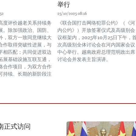
举行
52
25/10/2025 08:16
高度评价越老关系持续务
《联合国打击网络犯罪公约》（《河
展。除加强政治、国防、
内公约》）开放签署仪式及高级别会
外，双方一致同意继续大
议框架内，2025年10月25日下午，
合作取得突破性进展，与
次高级别全体讨论会在河内国家会议
平相匹配；共同促进双边
中心举行。越南政府总理范明政出席
拓展基础设施互联互通，
讨论会并发表主旨演讲。
略合作项目，为双方合作
可持续、长期的新阶段注
南正式访问