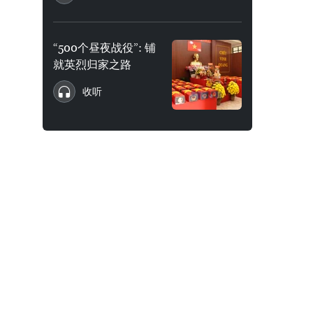
“500个昼夜战役”: 铺
就英烈归家之路
收听