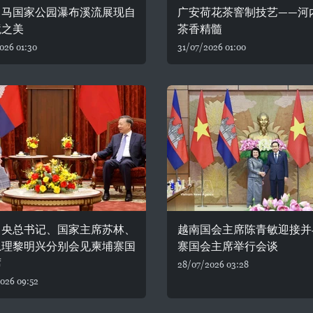
白马国家公园瀑布溪流展现自
广安荷花茶窨制技艺——河
境之美
茶香精髓
026 01:30
31/07/2026 01:00
中央总书记、国家主席苏林、
越南国会主席陈青敏迎接并
总理黎明兴分别会见柬埔寨国
寨国会主席举行会谈
席
28/07/2026 03:28
026 09:52