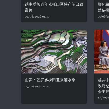
越南瑶族青年依托山区特产闯出致
顺化
富路
然秘
02/08/2026 01:30
01/08/2
山罗：芒罗乡梯田迎来灌水季
越共
政府
29/07/2026 01:00
会主
28/07/2