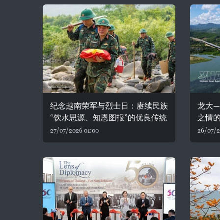
纪念越南荣军与烈士日：赓续民族
龙大—
“饮水思源、知恩图报”的优良传统
之情
27/07/2026 01:00
26/07/2