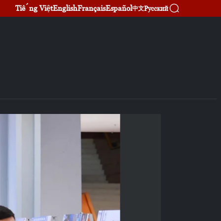
Tiếng Việt
English
Français
Español
Русский
中文