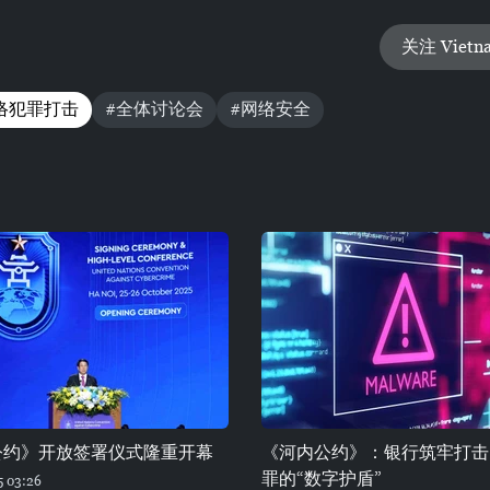
关注 Vietn
络犯罪打击
#全体讨论会
#网络安全
公约》开放签署仪式隆重开幕
《河内公约》：银行筑牢打击
罪的“数字护盾”
5 03:26