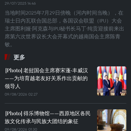
29/07/2025 14:46
当地时间2025年7月29日傍晚（河内时间当晚），在
瑞士日内瓦联合国总部，各国议会联盟（IPU）大会
主席图利娅·阿克森与IPU秘书长马丁·纯贡迎接前来出
席第六次世界议长大会开幕式的越南国会主席陈青
敏。
更多
老挝国会主席赛宋蓬·丰威汉
——为培育越老友好关系作出贡献的
领导人
09/08/2026 02:27
得乐博物馆——西原地区各民
族文化传承与民族大团结的象征
09/08/2026 01:30