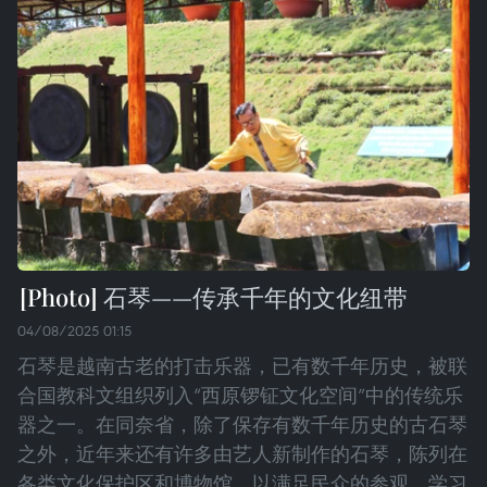
石琴——传承千年的文化纽带
04/08/2025 01:15
石琴是越南古老的打击乐器，已有数千年历史，被联
合国教科文组织列入“西原锣钲文化空间”中的传统乐
器之一。在同奈省，除了保存有数千年历史的古石琴
之外，近年来还有许多由艺人新制作的石琴，陈列在
各类文化保护区和博物馆，以满足民众的参观、学习