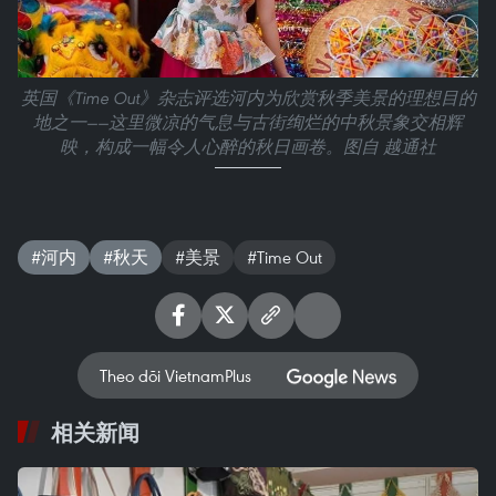
英国《Time Out》杂志评选河内为欣赏秋季美景的理想目的
地之一——这里微凉的气息与古街绚烂的中秋景象交相辉
映，构成一幅令人心醉的秋日画卷。图自 越通社
#河内
#秋天
#美景
#Time Out
Theo dõi VietnamPlus
相关新闻