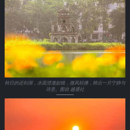
秋日的还剑湖，水面澄澈如镜，微风轻拂，映出一片宁静与
诗意。图自 越通社