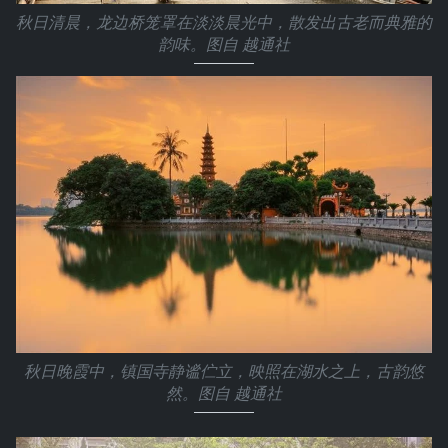
秋日清晨，龙边桥笼罩在淡淡晨光中，散发出古老而典雅的
韵味。图自 越通社
秋日晚霞中，镇国寺静谧伫立，映照在湖水之上，古韵悠
然。图自 越通社