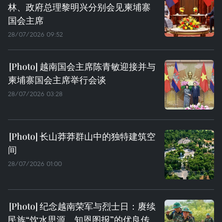
林、政府总理黎明兴分别会见柬埔寨
国会主席
28/07/2026 09:52
越南国会主席陈青敏迎接并与
柬埔寨国会主席举行会谈
28/07/2026 03:28
长山莽莽群山中的独特建筑空
间
28/07/2026 01:00
纪念越南荣军与烈士日：赓续
民族“饮水思源、知恩图报”的优良传