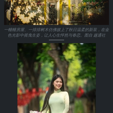
一幢幢房屋、一排排树木仿佛披上了秋日温柔的新装，在金
色光影中摇曳生姿，让人心生怦然与眷恋。图自 越通社