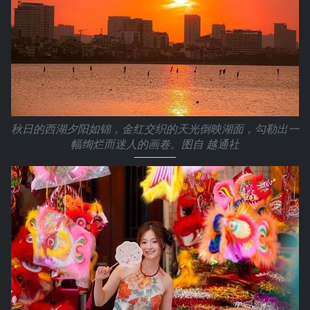
秋日的西湖夕阳如锦，金红交织的天光倒映湖面，勾勒出一
幅绚烂而迷人的画卷。图自 越通社