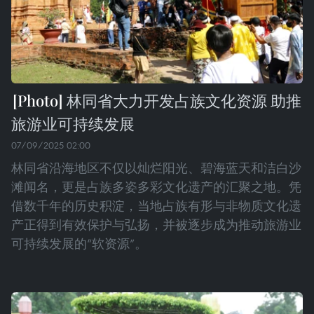
林同省大力开发占族文化资源 助推
旅游业可持续发展
07/09/2025 02:00
林同省沿海地区不仅以灿烂阳光、碧海蓝天和洁白沙
滩闻名，更是占族多姿多彩文化遗产的汇聚之地。凭
借数千年的历史积淀，当地占族有形与非物质文化遗
产正得到有效保护与弘扬，并被逐步成为推动旅游业
可持续发展的“软资源”。