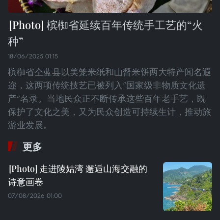
槟椥省延续百年传统手工艺的“火
种”
18/06/2025 01:15
槟椥省仝蓝县以美笼米纸和山督米饼两大特产闻名遐
迩，这两项传统技艺已被列入“国家级非物质文化遗
产”名录。当地民众正不断传承这些百年老手艺，既
保护了文化之美，又为民众创造可持续生计，推动旅
游业发展。
更多
走进陵姑湾 邂逅山海交融的
诗意画卷
07/08/2026 01:00