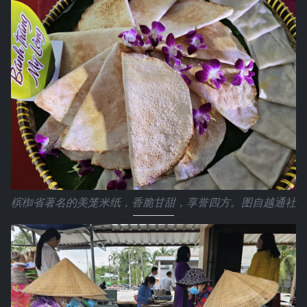
槟椥省著名的美笼米纸，香脆甘甜，享誉四方。图自越通社