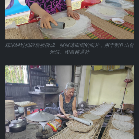
糯米经过捣碎后被擀成一张张薄而圆的面片，用于制作山督
米饼。图自越通社