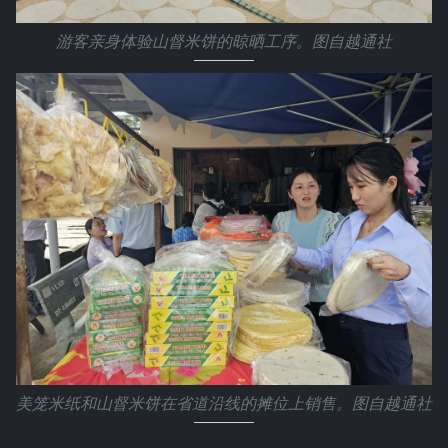
游客亲身体验山督米饼的晾晒工序。图自越通社
美笼米纸和山督米饼在省道沿线的摊位上销售。图自越通社