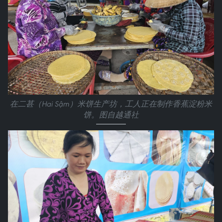
在二甚（Hai Sậm）米饼生产坊，工人正在制作香蕉淀粉米
饼。图自越通社