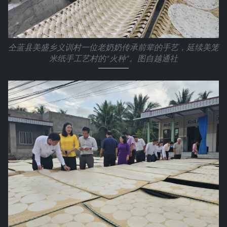
仝蓝县美盛乡义训村一位老奶奶传承前辈的手艺，延续美笼
米纸手工艺村的“火种”。图自越通社