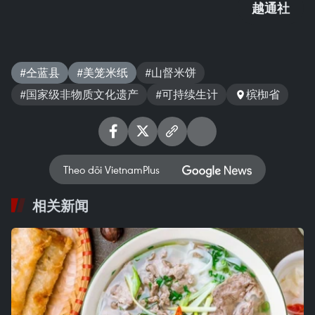
越通社
#仝蓝县
#美笼米纸
#山督米饼
#国家级非物质文化遗产
#可持续生计
槟椥省
Theo dõi VietnamPlus
相关新闻