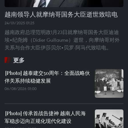
越南领导人就摩纳哥国务大臣逝世致唁电
24/01/2025 01:25
越南政府总理范明政1月23日就摩纳哥国务大臣迪迪
埃•纪尧姆（Didier Guillaume）逝世，向摩纳哥对外
关系与合作大臣伊莎贝尔•贝罗-阿马代致唁电。
更多
越泰建交50周年：全面战略伙
伴关系持续稳健发展
06/08/2026 01:00
传承首战告捷神 越南人民海
军稳步迈向正规化现代化建设