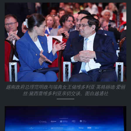
越南政府总理范明政与瑞典女王储维多利亚·英格丽德·爱丽
丝·黛西蕾维多利亚亲切交谈。图自越通社