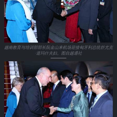
越南教育与培训部部长阮金山来机场迎接匈牙利总统舒尤克
·道玛什夫妇。图自越通社