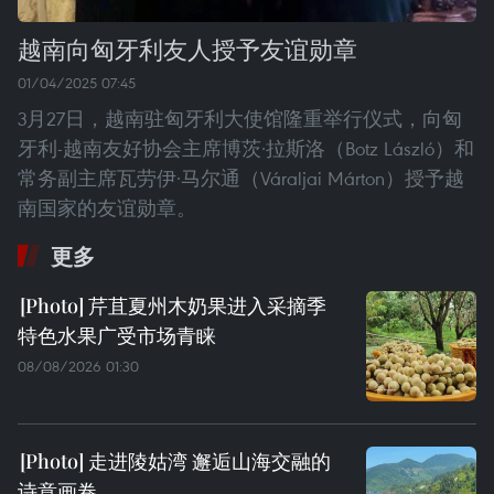
越南向匈牙利友人授予友谊勋章
01/04/2025 07:45
3月27日，越南驻匈牙利大使馆隆重举行仪式，向匈
牙利-越南友好协会主席博茨·拉斯洛（Botz László）和
常务副主席瓦劳伊·马尔通（Váraljai Márton）授予越
南国家的友谊勋章。
更多
芹苴夏州木奶果进入采摘季
特色水果广受市场青睐
08/08/2026 01:30
走进陵姑湾 邂逅山海交融的
诗意画卷