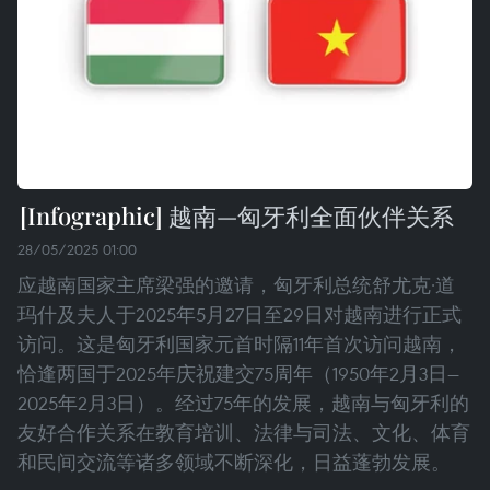
越南—匈牙利全面伙伴关系
28/05/2025 01:00
应越南国家主席梁强的邀请，匈牙利总统舒尤克·道
玛什及夫人于2025年5月27日至29日对越南进行正式
访问。这是匈牙利国家元首时隔11年首次访问越南，
恰逢两国于2025年庆祝建交75周年（1950年2月3日—
2025年2月3日）。经过75年的发展，越南与匈牙利的
友好合作关系在教育培训、法律与司法、文化、体育
和民间交流等诸多领域不断深化，日益蓬勃发展。