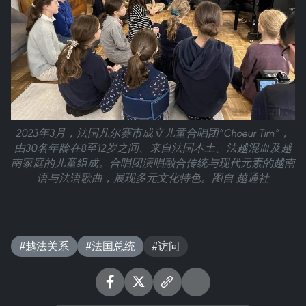
2023年3月，法国凡尔赛市成立儿童合唱团“Choeur Tim”，
由30名年龄在8至12岁之间、来自法国本土、法越混血及越
南家庭的儿童组成。合唱团演唱融合传统与现代元素的越南
语与法语歌曲，展现多元文化特色。图自 越通社
#越法关系
#法国总统
#访问