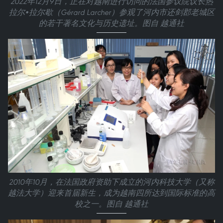
2022年12月9日，正在对越南进行访问的法国参议院议长热
拉尔•拉尔歇（Gérard Larcher）参观了河内市还剑郡老城区
的若干著名文化与历史遗址。图自 越通社
2010年10月，在法国政府资助下成立的河内科技大学（又称
越法大学）迎来首届新生，成为越南四所达到国际标准的高
校之一。图自 越通社