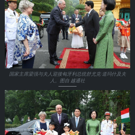
国家主席梁强与夫人迎接匈牙利总统舒尤克·道玛什及夫
人。图自 越通社