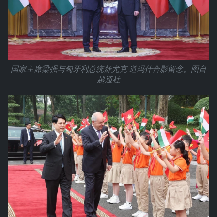
国家主席梁强与匈牙利总统舒尤克·道玛什合影留念。图自
越通社