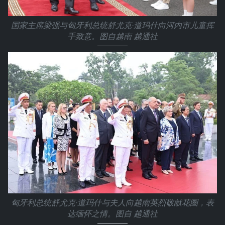
国家主席梁强与匈牙利总统舒尤克·道玛什向河内市儿童挥
手致意。图自越南 越通社
匈牙利总统舒尤克·道玛什与夫人向越南英烈敬献花圈，表
达缅怀之情。图自 越通社