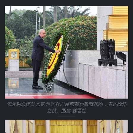
匈牙利总统舒尤克·道玛什向越南英烈敬献花圈，表达缅怀
之情。图自 越通社