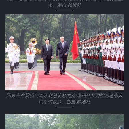
员。图自 越通社
国家主席梁强与匈牙利总统舒尤克·道玛什共同检阅越南人
民军仪仗队。图自 越通社