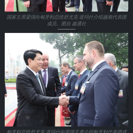
国家主席梁强向匈牙利总统舒尤克·道玛什介绍越南代表团
成员。图自 越通社
匈牙利总统舒尤克·道玛什向梁强主席介绍匈牙利代表团成