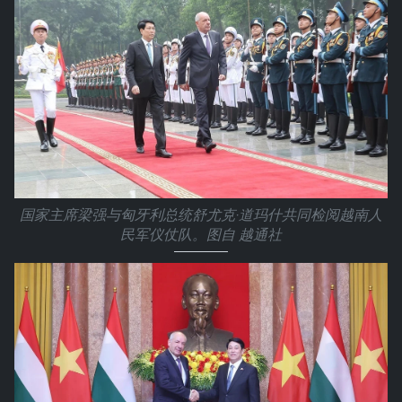
国家主席梁强与匈牙利总统舒尤克·道玛什共同检阅越南人
民军仪仗队。图自 越通社