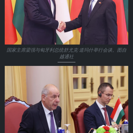
国家主席梁强与匈牙利总统舒尤克·道玛什举行会谈。图自
越通社