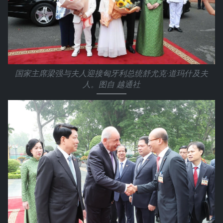
国家主席梁强与夫人迎接匈牙利总统舒尤克·道玛什及夫
人。图自 越通社