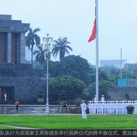
队执行为原国家主席陈德良举行国葬仪式的降半旗仪式。图自越