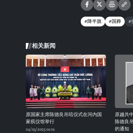
#降半旗
#国葬
#
相关新闻
原国家主席陈德良吊唁仪式在河内国
原越共
家殡仪馆举行
陈德良
的通知
24/05/2025 01:01