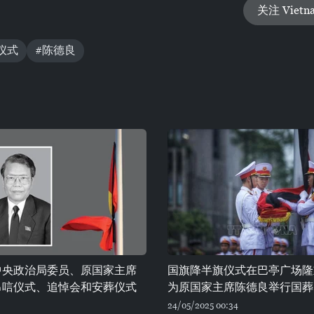
关注 Vietn
仪式
#陈德良
中央政治局委员、原国家主席
国旗降半旗仪式在巴亭广场隆
吊唁仪式、追悼会和安葬仪式
为原国家主席陈德良举行国葬
24/05/2025 00:34