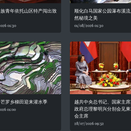
瑶族青年依托山区特产闯出致
顺化白马国家公园瀑布溪流
然秘境之美
026 01:30
01/08/2026 01:30
：芒罗乡梯田迎来灌水季
越共中央总书记、国家主席
政府总理黎明兴分别会见柬
026 01:00
会主席
28/07/2026 09:52