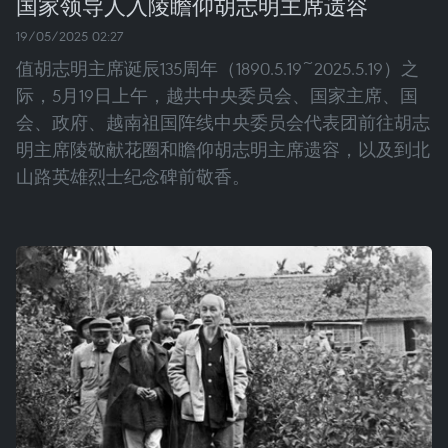
国家领导人入陵瞻仰胡志明主席遗容
19/05/2025 02:27
值胡志明主席诞辰135周年（1890.5.19~2025.5.19）之
际，5月19日上午，越共中央委员会、国家主席、国
会、政府、越南祖国阵线中央委员会代表团前往胡志
明主席陵敬献花圈和瞻仰胡志明主席遗容，以及到北
山路英雄烈士纪念碑前敬香。