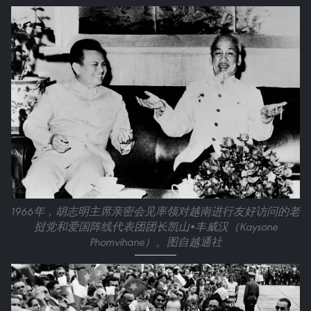
1966年，胡志明主席亲密会见率领对越南进行友好访问的老
挝党和爱国阵线代表团团长凯山•丰威汉（Kaysone
Phomvihane）。图自越通社