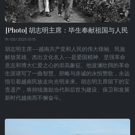
胡志明主席：毕生奉献祖国与人民
19/05/2025 01:15
胡志明主席——越南共产党和人民的伟大领袖、民族
解放英雄、杰出文化名人——是爱国精神、坚强革命
意志和博大仁爱之心的崇高象征。他波澜壮阔的革命
生涯谱写了一曲智慧、胆略与赤诚的永恒赞歌，永远
指引着越南民族走向光明未来。胡志明主席留下的宝
贵遗产，将持续激励当代和后世为建设、保卫和发展
新时代越南而不懈奋斗。