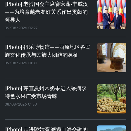
老挝国会主席赛宋蓬·丰威汉
——为培育越老友好关系作出贡献的
领导人
09/08/2026 02:27
得乐博物馆——西原地区各民
族文化传承与民族大团结的象征
09/08/2026 01:30
芹苴夏州木奶果进入采摘季
特色水果广受市场青睐
08/08/2026 01:30
走进陵姑湾 邂逅山海交融的