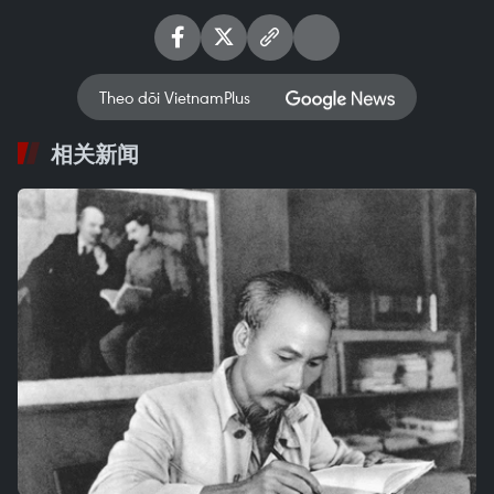
Theo dõi VietnamPlus
相关新闻