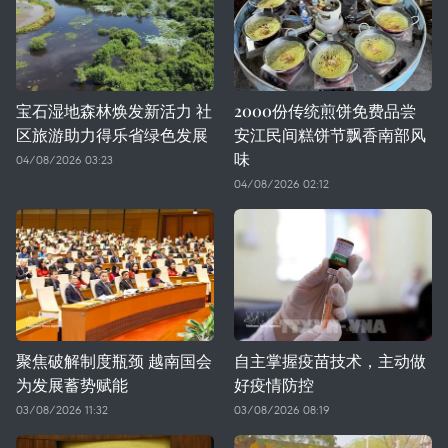
宝石湿地森林焕发新活力 社
2000份传统煎饼免费品尝
区旅游助力得乐省绿色发展
安江民间糕饼节飘香南部风
味
04/08/2026 03:23
04/08/2026 02:12
聚焦破解制度瓶颈 越南国会
自主掌握疫苗技术，主动做
为发展蓄势赋能
好疫情防控
03/08/2026 11:32
03/08/2026 08:19