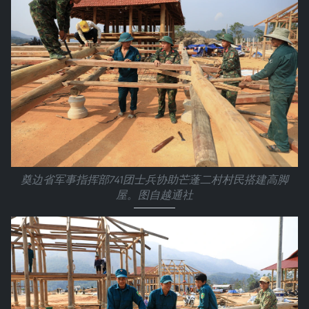
奠边省军事指挥部741团士兵协助芒蓬二村村民搭建高脚
屋。图自越通社