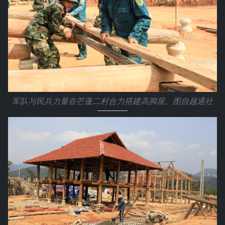
军队与民兵力量在芒蓬二村合力搭建高脚屋。图自越通社