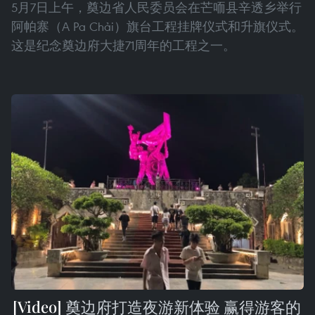
5月7日上午，奠边省人民委员会在芒㖇县辛透乡举行
阿帕寨（A Pa Chải）旗台工程挂牌仪式和升旗仪式。
这是纪念奠边府大捷71周年的工程之一。
奠边府打造夜游新体验 赢得游客的