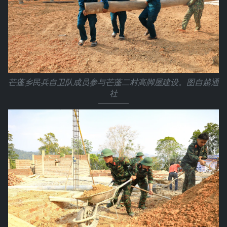
芒蓬乡民兵自卫队成员参与芒蓬二村高脚屋建设。图自越通
社