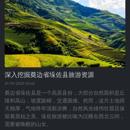
深入挖掘奠边省垛佐县旅游资源
31/01/2025 03:42
奠边省垛佐县是一个高原县份，大部分自然面积是丘
陵和高山，坡度陡峭，交通困难。然而，这片土地得
天独厚，气候终年清新凉爽，自然风光雄伟壮观且保
留着原始之美。垛佐旅游被比喻为沉睡在西北云间，
需要被唤醒的山女。