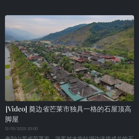
奠边省芒莱市独具一格的石屋顶高
脚屋
12/01/2025 20:00
来到山罗省芒莱市，游客对水电站湖边连接成片的石