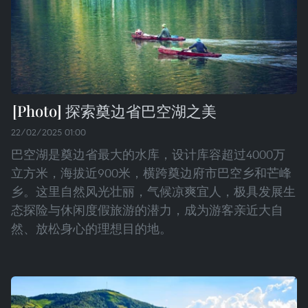
探索奠边省巴空湖之美
22/02/2025 01:00
巴空湖是奠边省最大的水库，设计库容超过4000万
立方米，海拔近900米，横跨奠边府市巴空乡和芒峰
乡。这里自然风光壮丽，气候凉爽宜人，极具发展生
态探险与休闲度假旅游的潜力，成为游客亲近大自
然、放松身心的理想目的地。