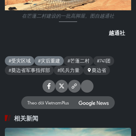
在芒蓬二村建设的一批高脚屋。图自越通社
越通社
#受灾区域
#灾后重建
#芒蓬二村
#741团
#奠边省军事指挥部
#民兵力量
奠边省
Theo dõi VietnamPlus
相关新闻