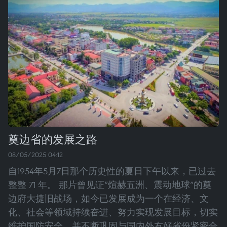
奠边省的发展之路
08/05/2025 04:12
自1954年5月7日那个历史性的夏日下午以来，已过去
整整 71 年。 那片曾见证“煊赫五洲、震动地球”的奠
边府大捷旧战场，如今已发展成为一个在经济、文
化、社会等领域持续奋进、努力实现发展目标，切实
维护国防安全，并不断巩固与国内外友好省份紧密合