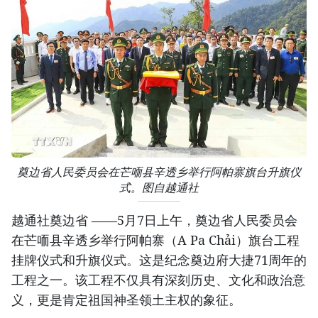
奠边省人民委员会在芒㖇县辛透乡举行阿帕寨旗台升旗仪
式。图自越通社
越通社奠边省 ——5月7日上午，奠边省人民委员会
在芒㖇县辛透乡举行阿帕寨（A Pa Chải）旗台工程
挂牌仪式和升旗仪式。这是纪念奠边府大捷71周年的
工程之一。该工程不仅具有深刻历史、文化和政治意
义，更是肯定祖国神圣领土主权的象征。