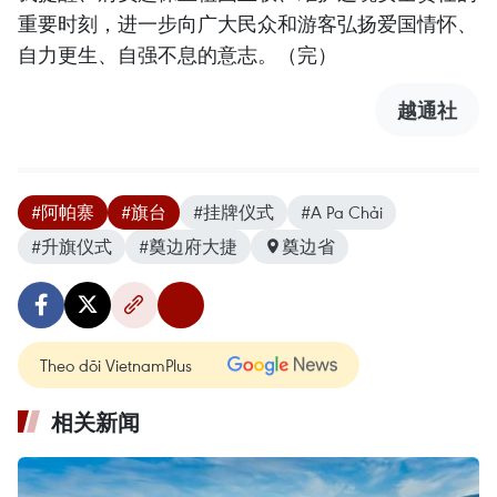
重要时刻，进一步向广大民众和游客弘扬爱国情怀、
自力更生、自强不息的意志。（完）
越通社
#阿帕寨
#旗台
#挂牌仪式
#A Pa Chải
#升旗仪式
#奠边府大捷
奠边省
Theo dõi VietnamPlus
相关新闻