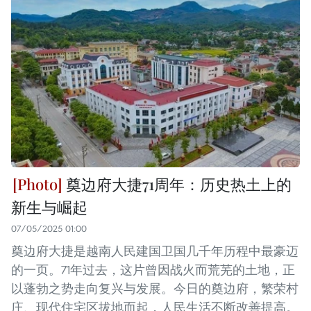
奠边府大捷71周年：历史热土上的
新生与崛起
07/05/2025 01:00
奠边府大捷是越南人民建国卫国几千年历程中最豪迈
的一页。71年过去，这片曾因战火而荒芜的土地，正
以蓬勃之势走向复兴与发展。今日的奠边府，繁荣村
庄、现代住宅区拔地而起，人民生活不断改善提高。