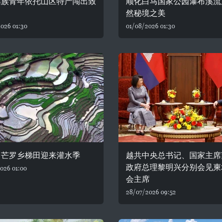
瑶族青年依托山区特产闯出致
顺化白马国家公园瀑布溪流
然秘境之美
026 01:30
01/08/2026 01:30
：芒罗乡梯田迎来灌水季
越共中央总书记、国家主席
政府总理黎明兴分别会见柬
026 01:00
会主席
28/07/2026 09:52