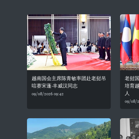
越南国会主席陈青敏率团赴老挝吊
老挝国
唁赛宋蓬·丰威汉同志
培育
人
09/08/2026 09:42
09/08/2