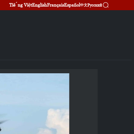
Tiếng Việt
English
Français
Español
Русский
中文