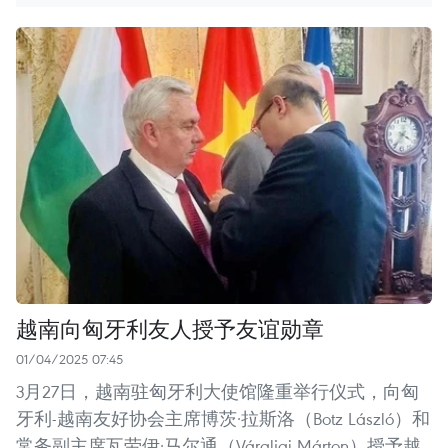
越南向匈牙利友人授予友谊勋章
01/04/2025 07:45
3月27日，越南驻匈牙利大使馆隆重举行仪式，向匈
牙利-越南友好协会主席博茨·拉斯洛（Botz László）和
常务副主席瓦劳伊·马尔通（Váraljai Márton）授予越