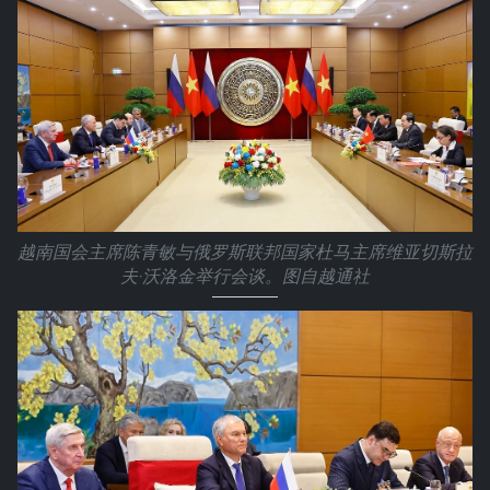
越南国会主席陈青敏与俄罗斯联邦国家杜马主席维亚切斯拉
夫·沃洛金举行会谈。图自越通社