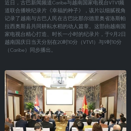
近日，古巴新闻频道Caribe与越南国家电视台VTV1频
道联合播映纪录片《幸福的种子》，该片以细腻视角
记录了越南与古巴人民在古巴比那尔德里奥省洛斯帕
拉西奥斯县共同耕耘水稻的动人篇章。这部由越南国
家电视台精心打造、时长一小时的纪录片，于9月2日
越南国庆日当天分别在20时10分（VTV1）与9时10分
（Caribe）同步播出。