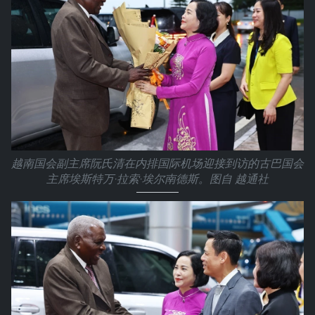
越南国会副主席阮氏清在内排国际机场迎接到访的古巴国会
主席埃斯特万·拉索·埃尔南德斯。图自 越通社