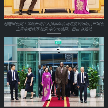
越南国会副主席阮氏清在内排国际机场迎接到访的古巴国会
主席埃斯特万·拉索·埃尔南德斯。图自 越通社