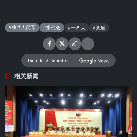
#越共人民军
#党代会
#十四大
#党建
Theo dõi VietnamPlus
相关新闻