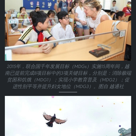
2015年，联合国千年发展目标（MDGs）实施15周年间，越
南已提前完成8项目标中的3项关键目标，分别是：消除极端
贫困和饥饿（MDG1）；实现小学教育普及（MDG2）；促
进性别平等并提升妇女地位（MDG3）。图自 越通社