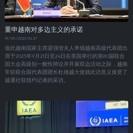
重申越南对多边主义的承诺
19/09/2025 04:37
值此越南国家主席梁强偕夫人率领越南高级代表团出
席于2025年9月21日至24日在美国举行的第80届联合
国大会高级别一般性辩论并开展双边活动之际，越南
常驻联合国代表团团长杜雄越大使就此访意义接受了
越通社驻纽约记者的采访。