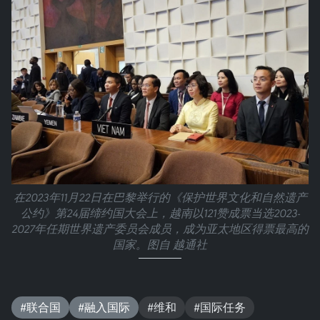
在2023年11月22日在巴黎举行的《保护世界文化和自然遗产
公约》第24届缔约国大会上，越南以121赞成票当选2023-
2027年任期世界遗产委员会成员，成为亚太地区得票最高的
国家。图自 越通社
#联合国
#融入国际
#维和
#国际任务