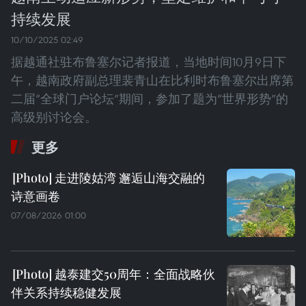
持续发展
10/10/2025 02:49
据越通社驻布鲁塞尔记者报道，当地时间10月9日下
午，越南政府副总理裴青山在比利时布鲁塞尔出席第
二届“全球门户论坛”期间，参加了题为“世界形势”的
高级别讨论会。
更多
走进陵姑湾 邂逅山海交融的
诗意画卷
07/08/2026 01:00
越泰建交50周年：全面战略伙
伴关系持续稳健发展