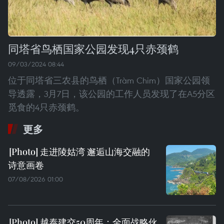
同塔省鸟栖国家公园发现4只赤颈鹤
09/03/2024 08:44
位于同塔省三农县的鸟栖（Tràm Chim）国家公园领
导透露，3月7日，该公园的工作人员发现了在A5分区
觅食的4只赤颈鹤。
更多
走进陵姑湾 邂逅山海交融的
诗意画卷
07/08/2026 01:00
越泰建交50周年：全面战略伙