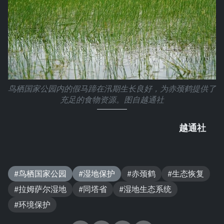
鸟栖国家公园内的假马蹄在汛期生长良好，为赤颈鹤提供了
充足的食物资源。图自越通社
越通社
#鸟栖国家公园
#湿地保护
#赤颈鹤
#生态恢复
#拉姆萨尔湿地
#同塔省
#湿地生态系统
#环境保护