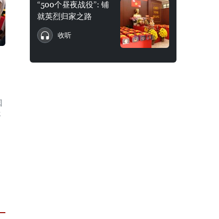
“500个昼夜战役”: 铺
就英烈归家之路
收听
国
年