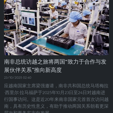
南非总统访越之旅将两国“致力于合作与发
展伙伴关系”推向新高度
23/10/2025 02:40
应越南国家主席梁强邀请，南非共和国总统马塔梅拉
·西里尔·拉马福萨于2025年10月23日至24日对越南进
行国事访问。这是近20年来南非国家元首首次访问越
南，具有历史性意义，有助于推动两国关系朝着更深
层次和更务实方向发展。