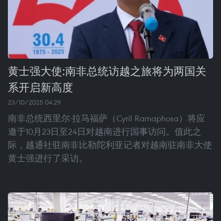
黄士强大使:南非总统访越之旅将为两国关
系开启新高度
23/10/2025 04:29
南非总统西里尔·拉马福萨（Cyril Ramaphosa）将应
邀于10月23日至24日对越南进行国事访问。值此之
际，越通社驻南非比勒陀利亚记者对越南驻南非大使
黄士强进行了采访。