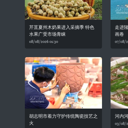
芹苴夏州木奶果进入采摘季 特色
走进陵
水果广受市场青睐
画卷
08/08/2026 01:30
07/08/2
胡志明市着力守护传统陶瓷技艺之
河内河
火
03/08/2