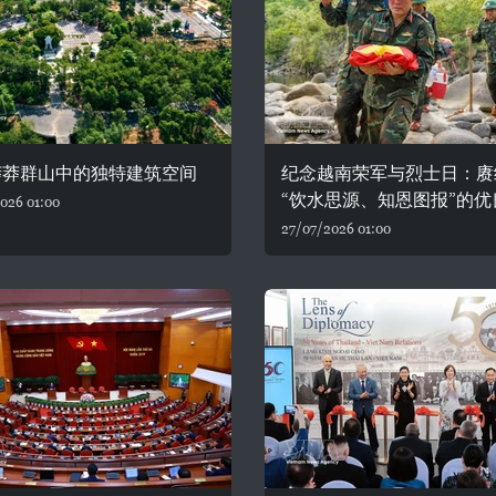
莽莽群山中的独特建筑空间
纪念越南荣军与烈士日：赓
“饮水思源、知恩图报”的优
026 01:00
27/07/2026 01:00