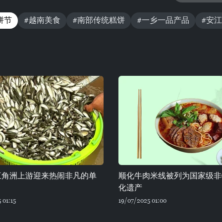
饼节
#越南美食
#南部传统糕饼
#一乡一品产品
#安
三角洲上游迎来热闹非凡的单
顺化牛肉米线被列为国家级非
化遗产
 01:15
19/07/2025 01:00