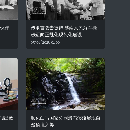
略伙伴
传承首战告捷神 越南人民海军稳
步迈向正规化现代化建设
05/08/2026 01:00
闯出致
顺化白马国家公园瀑布溪流展现自
然秘境之美