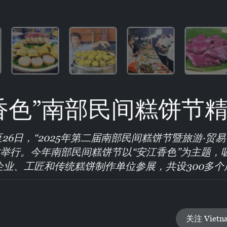
香色”南部民间糕饼节
8日至26日，“2025年第二届南部民间糕饼节暨旅游·贸
坊举行。今年南部民间糕饼节以“安江香色”为主题，
企业、工匠和传统糕饼制作单位参展，共设300多个
关注 Vietn