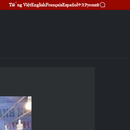
Tiếng Việt
English
Français
Español
Русский
中文