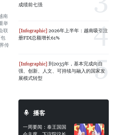
成绩前七强
届越南
重举
2026年上半年：越南吸引注
会联
册FDI总额增长61%
面包
界传
到2035年，基本完成向自
强、创新、人文、可持续与融入的国家发
展模式转型
播客
一周要闻：泰王国国
会主席、下议院议长