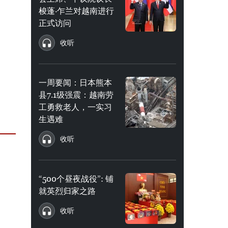
梭蓬·乍兰对越南进行
正式访问
收听
一周要闻：日本熊本
县7.1级强震：越南劳
工勇救老人，一实习
生遇难
收听
“500个昼夜战役”: 铺
就英烈归家之路
收听