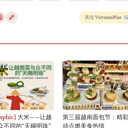
关注 VietnamPlus
大米——让越
第三届越南面包节：精
众不同的“天赐明珠”
动点燃美食热情