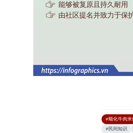
#顺化牛肉米
#民间知识