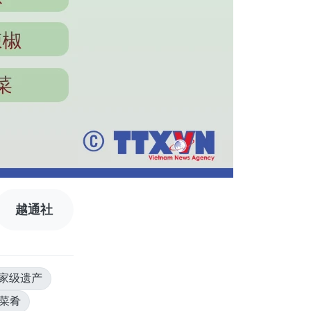
越通社
国家级遗产
菜肴